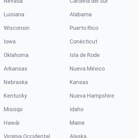
Nevada
Carolina del Sur
Luisiana
Alabama
Wisconsin
Puerto Rico
Iowa
Conécticut
Oklahoma
Isla de Rode
Arkansas
Nueva México
Nebraska
Kansas
Kentucky
Nueva Hampshire
Misisipi
Idaho
Hawái
Maine
Virginia Occidental
Alaska