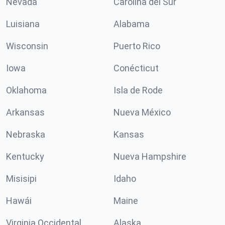
Nevada
Carolina del Sur
Luisiana
Alabama
Wisconsin
Puerto Rico
Iowa
Conécticut
Oklahoma
Isla de Rode
Arkansas
Nueva México
Nebraska
Kansas
Kentucky
Nueva Hampshire
Misisipi
Idaho
Hawái
Maine
Virginia Occidental
Alaska