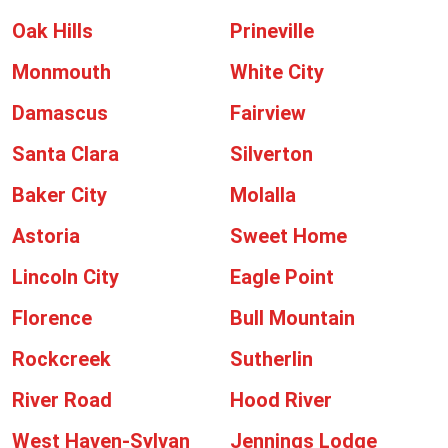
Oak Hills
Prineville
Monmouth
White City
Damascus
Fairview
Santa Clara
Silverton
Baker City
Molalla
Astoria
Sweet Home
Lincoln City
Eagle Point
Florence
Bull Mountain
Rockcreek
Sutherlin
River Road
Hood River
West Haven-Sylvan
Jennings Lodge