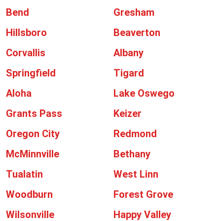
Bend
Gresham
Hillsboro
Beaverton
Corvallis
Albany
Springfield
Tigard
Aloha
Lake Oswego
Grants Pass
Keizer
Oregon City
Redmond
McMinnville
Bethany
Tualatin
West Linn
Woodburn
Forest Grove
Wilsonville
Happy Valley