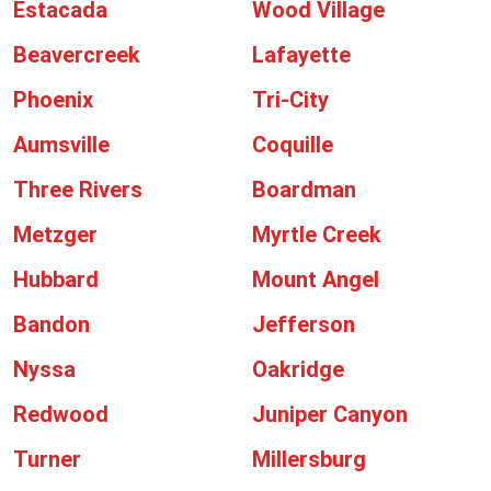
Estacada
Wood Village
Beavercreek
Lafayette
Phoenix
Tri-City
Aumsville
Coquille
Three Rivers
Boardman
Metzger
Myrtle Creek
Hubbard
Mount Angel
Bandon
Jefferson
Nyssa
Oakridge
Redwood
Juniper Canyon
Turner
Millersburg