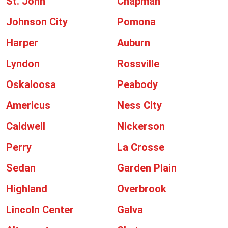
St. John
Chapman
Johnson City
Pomona
Harper
Auburn
Lyndon
Rossville
Oskaloosa
Peabody
Americus
Ness City
Caldwell
Nickerson
Perry
La Crosse
Sedan
Garden Plain
Highland
Overbrook
Lincoln Center
Galva