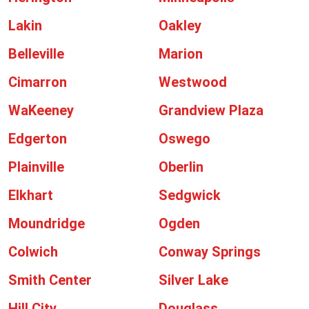
Lakin
Oakley
Belleville
Marion
Cimarron
Westwood
WaKeeney
Grandview Plaza
Edgerton
Oswego
Plainville
Oberlin
Elkhart
Sedgwick
Moundridge
Ogden
Colwich
Conway Springs
Smith Center
Silver Lake
Hill City
Douglass