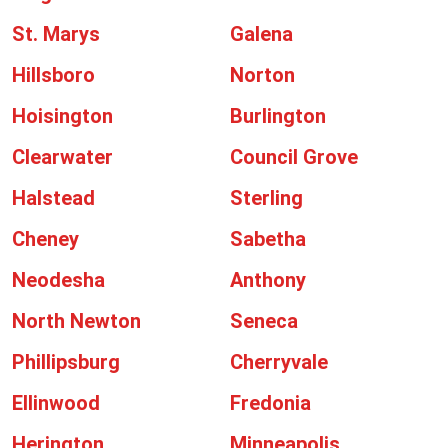
St. Marys
Galena
Hillsboro
Norton
Hoisington
Burlington
Clearwater
Council Grove
Halstead
Sterling
Cheney
Sabetha
Neodesha
Anthony
North Newton
Seneca
Phillipsburg
Cherryvale
Ellinwood
Fredonia
Herington
Minneapolis