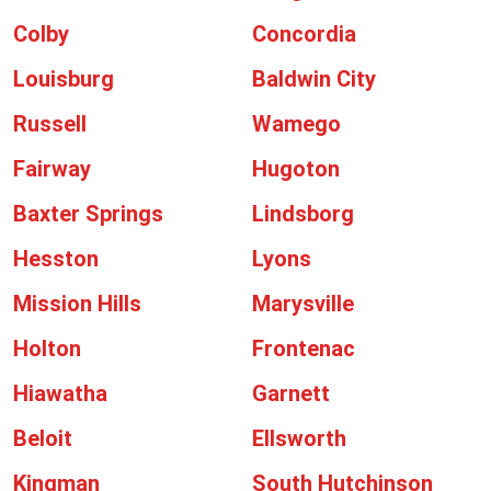
Colby
Concordia
Louisburg
Baldwin City
Russell
Wamego
Fairway
Hugoton
Baxter Springs
Lindsborg
Hesston
Lyons
Mission Hills
Marysville
Holton
Frontenac
Hiawatha
Garnett
Beloit
Ellsworth
Kingman
South Hutchinson