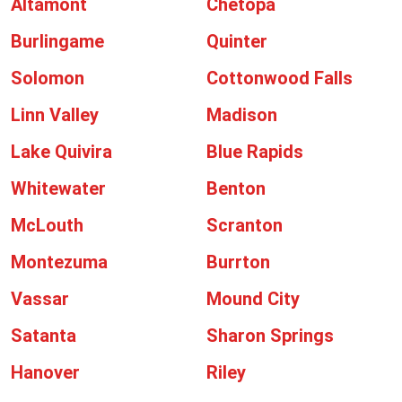
Altamont
Chetopa
Burlingame
Quinter
Solomon
Cottonwood Falls
Linn Valley
Madison
Lake Quivira
Blue Rapids
Whitewater
Benton
McLouth
Scranton
Montezuma
Burrton
Vassar
Mound City
Satanta
Sharon Springs
Hanover
Riley