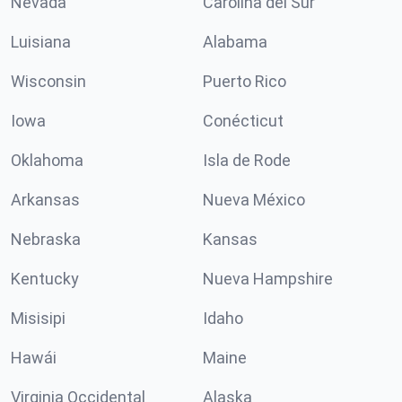
Nevada
Carolina del Sur
Luisiana
Alabama
Wisconsin
Puerto Rico
Iowa
Conécticut
Oklahoma
Isla de Rode
Arkansas
Nueva México
Nebraska
Kansas
Kentucky
Nueva Hampshire
Misisipi
Idaho
Hawái
Maine
Virginia Occidental
Alaska