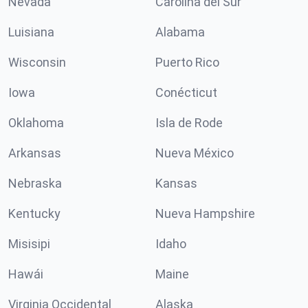
Nevada
Carolina del Sur
Luisiana
Alabama
Wisconsin
Puerto Rico
Iowa
Conécticut
Oklahoma
Isla de Rode
Arkansas
Nueva México
Nebraska
Kansas
Kentucky
Nueva Hampshire
Misisipi
Idaho
Hawái
Maine
Virginia Occidental
Alaska