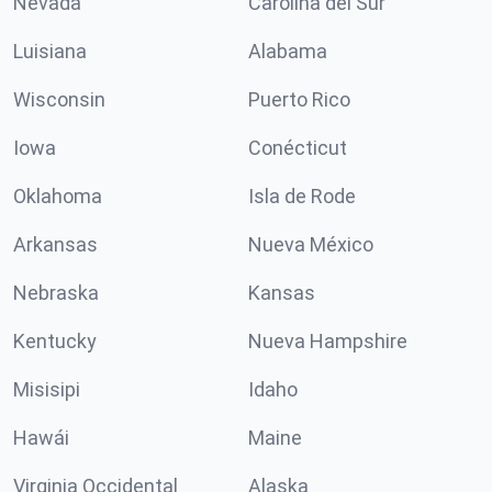
Nevada
Carolina del Sur
Luisiana
Alabama
Wisconsin
Puerto Rico
Iowa
Conécticut
Oklahoma
Isla de Rode
Arkansas
Nueva México
Nebraska
Kansas
Kentucky
Nueva Hampshire
Misisipi
Idaho
Hawái
Maine
Virginia Occidental
Alaska