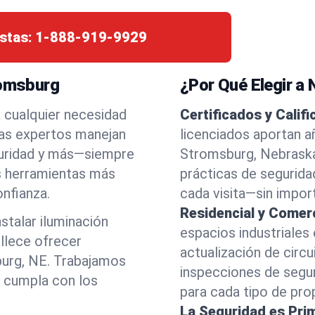
stas:
1-888-919-9929
romsburg
¿Por Qué Elegir a
a cualquier necesidad
Certificados y Calif
tas expertos manejan
licenciados aportan a
eguridad y más—siempre
Stromsburg, Nebraska
as herramientas más
prácticas de segurida
nfianza.
cada visita—sin import
Residencial y Comerc
stalar iluminación
espacios industriales
llece ofrecer
actualización de circu
burg, NE. Trabajamos
inspecciones de segu
o cumpla con los
para cada tipo de pro
La Seguridad es Pri