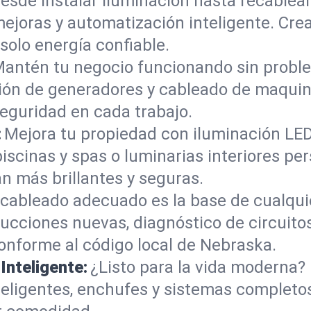
esde instalar iluminación hasta recablea
mejoras y automatización inteligente. Cr
 solo energía confiable.
antén tu negocio funcionando sin proble
ción de generadores y cableado de maquin
eguridad en cada trabajo.
:
Mejora tu propiedad con iluminación LE
piscinas y spas o luminarias interiores p
n más brillantes y seguras.
 cableado adecuado es la base de cualqui
cciones nuevas, diagnóstico de circuitos
onforme al código local de Nebraska.
nteligente:
¿Listo para la vida moderna?
inteligentes, enchufes y sistemas complet