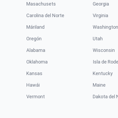
Masachusets
Georgia
Carolina del Norte
Virginia
Máriland
Washingto
Oregón
Utah
Alabama
Wisconsin
Oklahoma
Isla de Rod
Kansas
Kentucky
Hawái
Maine
Vermont
Dakota del 