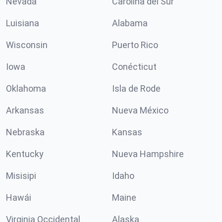
Nevada
Carolina del Sur
Luisiana
Alabama
Wisconsin
Puerto Rico
Iowa
Conécticut
Oklahoma
Isla de Rode
Arkansas
Nueva México
Nebraska
Kansas
Kentucky
Nueva Hampshire
Misisipi
Idaho
Hawái
Maine
Virginia Occidental
Alaska