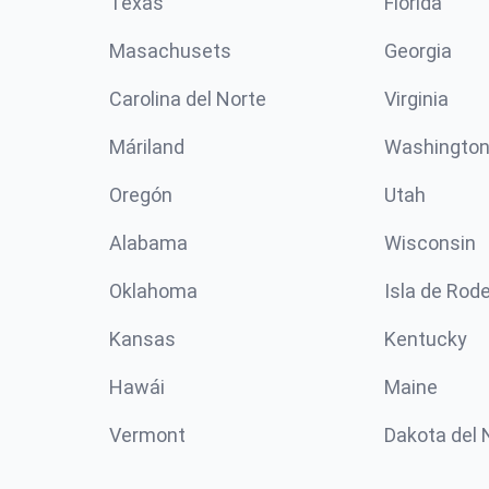
Texas
Florida
Masachusets
Georgia
Carolina del Norte
Virginia
Máriland
Washingto
Oregón
Utah
Alabama
Wisconsin
Oklahoma
Isla de Rod
Kansas
Kentucky
Hawái
Maine
Vermont
Dakota del 