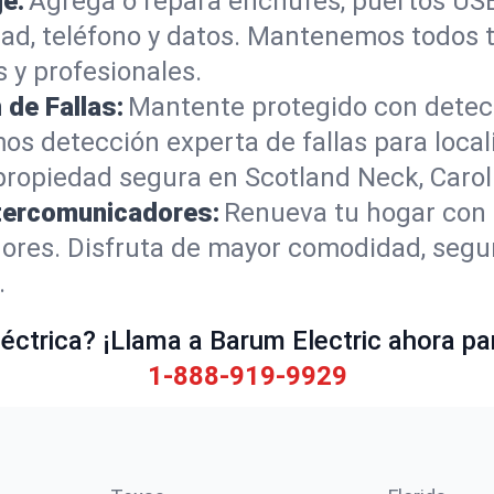
je:
Agrega o repara enchufes, puertos USB,
dad, teléfono y datos. Mantenemos todos t
 y profesionales.
de Fallas:
Mantente protegido con detec
s detección experta de fallas para loca
propiedad segura en Scotland Neck, Carol
ntercomunicadores:
Renueva tu hogar con i
ores. Disfruta de mayor comodidad, segu
.
ctrica? ¡Llama a Barum Electric ahora par
1-888-919-9929