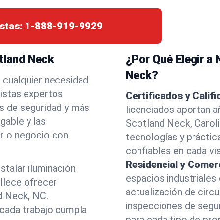
stas:
1-888-919-9929
otland Neck
¿Por Qué Elegir a 
Neck?
a cualquier necesidad
cistas expertos
Certificados y Calif
es de seguridad y más
licenciados aportan a
gable y las
Scotland Neck, Carol
r o negocio con
tecnologías y práctic
confiables en cada vis
Residencial y Comerc
stalar iluminación
espacios industriales
llece ofrecer
actualización de circu
nd Neck, NC.
inspecciones de segu
cada trabajo cumpla
para cada tipo de pro