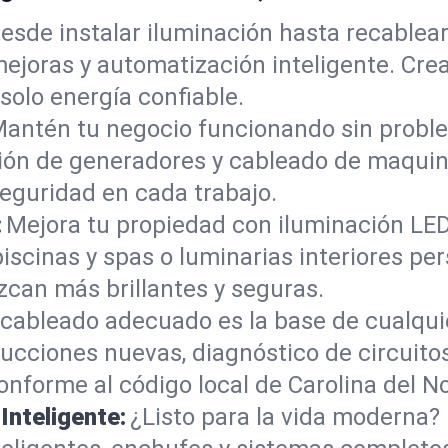
esde instalar iluminación hasta recablea
mejoras y automatización inteligente. Cr
 solo energía confiable.
antén tu negocio funcionando sin proble
ción de generadores y cableado de maquin
eguridad en cada trabajo.
:
Mejora tu propiedad con iluminación LE
piscinas y spas o luminarias interiores p
can más brillantes y seguras.
 cableado adecuado es la base de cualqui
cciones nuevas, diagnóstico de circuitos
nforme al código local de Carolina del No
nteligente:
¿Listo para la vida moderna?