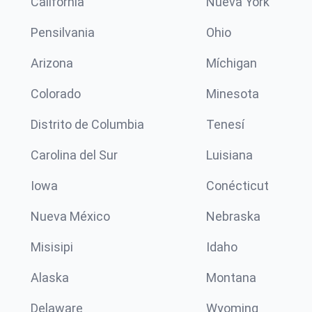
California
Nueva York
Pensilvania
Ohio
Arizona
Míchigan
Colorado
Minesota
Distrito de Columbia
Tenesí
Carolina del Sur
Luisiana
Iowa
Conécticut
Nueva México
Nebraska
Misisipi
Idaho
Alaska
Montana
Delaware
Wyoming