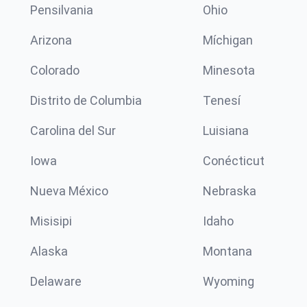
Pensilvania
Ohio
Arizona
Míchigan
Colorado
Minesota
Distrito de Columbia
Tenesí
Carolina del Sur
Luisiana
Iowa
Conécticut
Nueva México
Nebraska
Misisipi
Idaho
Alaska
Montana
Delaware
Wyoming