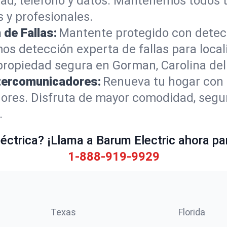
dad, teléfono y datos. Mantenemos todos t
 y profesionales.
de Fallas:
Mantente protegido con detec
s detección experta de fallas para loca
propiedad segura en Gorman, Carolina del
ntercomunicadores:
Renueva tu hogar con i
ores. Disfruta de mayor comodidad, segu
.
ctrica? ¡Llama a Barum Electric ahora par
1-888-919-9929
Texas
Florida