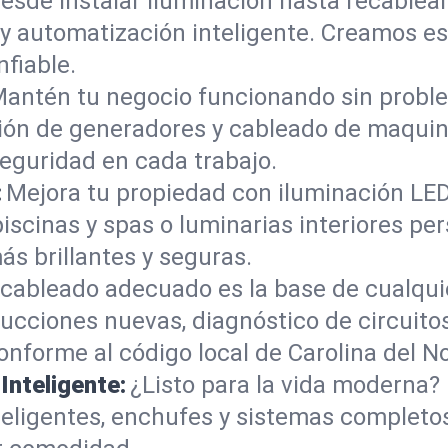
esde instalar iluminación hasta recablea
y automatización inteligente. Creamos es
nfiable.
antén tu negocio funcionando sin proble
ción de generadores y cableado de maquin
eguridad en cada trabajo.
:
Mejora tu propiedad con iluminación LE
piscinas y spas o luminarias interiores p
s brillantes y seguras.
 cableado adecuado es la base de cualqui
cciones nuevas, diagnóstico de circuitos
nforme al código local de Carolina del No
nteligente:
¿Listo para la vida moderna?
inteligentes, enchufes y sistemas complet