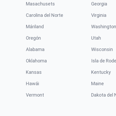
Masachusets
Georgia
Carolina del Norte
Virginia
Máriland
Washingto
Oregón
Utah
Alabama
Wisconsin
Oklahoma
Isla de Rod
Kansas
Kentucky
Hawái
Maine
Vermont
Dakota del 