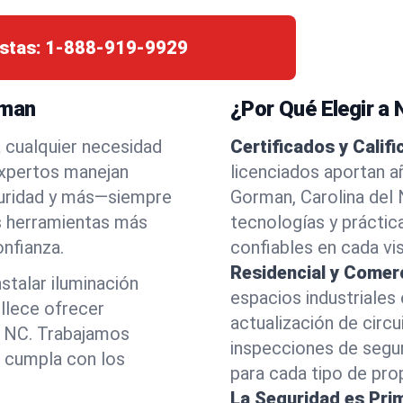
stas:
1-888-919-9929
rman
¿Por Qué Elegir a
a cualquier necesidad
Certificados y Calif
expertos manejan
licenciados aportan a
eguridad y más—siempre
Gorman, Carolina del
as herramientas más
tecnologías y práctic
nfianza.
confiables en cada vis
Residencial y Comerc
stalar iluminación
espacios industriales
llece ofrecer
actualización de circu
n, NC. Trabajamos
inspecciones de segu
o cumpla con los
para cada tipo de pro
La Seguridad es Pri