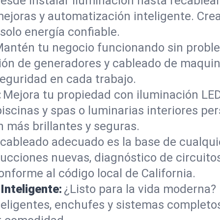
esde instalar iluminación hasta recablea
mejoras y automatización inteligente. Cr
 solo energía confiable.
antén tu negocio funcionando sin proble
ción de generadores y cableado de maquin
eguridad en cada trabajo.
:
Mejora tu propiedad con iluminación LE
piscinas y spas o luminarias interiores p
 más brillantes y seguras.
 cableado adecuado es la base de cualqui
cciones nuevas, diagnóstico de circuitos
nforme al código local de California.
nteligente:
¿Listo para la vida moderna?
inteligentes, enchufes y sistemas complet