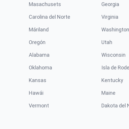
Masachusets
Georgia
Carolina del Norte
Virginia
Máriland
Washingto
Oregón
Utah
Alabama
Wisconsin
Oklahoma
Isla de Rod
Kansas
Kentucky
Hawái
Maine
Vermont
Dakota del 