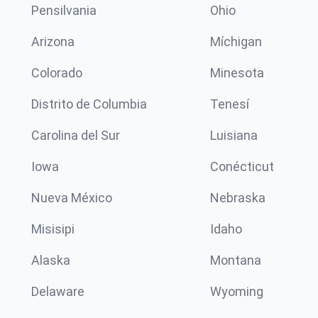
Pensilvania
Ohio
Arizona
Míchigan
Colorado
Minesota
Distrito de Columbia
Tenesí
Carolina del Sur
Luisiana
Iowa
Conécticut
Nueva México
Nebraska
Misisipi
Idaho
Alaska
Montana
Delaware
Wyoming