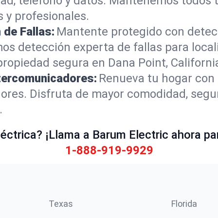
dad, teléfono y datos. Mantenemos todos t
 y profesionales.
de Fallas:
Mantente protegido con detec
s detección experta de fallas para loca
propiedad segura en Dana Point, Californi
ntercomunicadores:
Renueva tu hogar con i
ores. Disfruta de mayor comodidad, segu
.
ctrica? ¡Llama a Barum Electric ahora par
1-888-919-9929
Texas
Florida