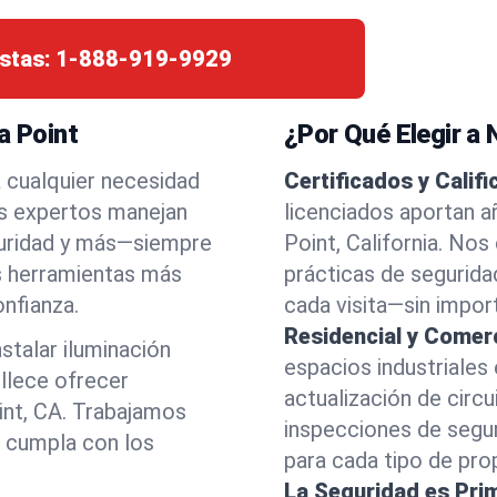
stas:
1-888-919-9929
a Point
¿Por Qué Elegir a 
a cualquier necesidad
Certificados y Calif
as expertos manejan
licenciados aportan a
eguridad y más—siempre
Point, California. No
as herramientas más
prácticas de segurida
nfianza.
cada visita—sin import
Residencial y Comerc
stalar iluminación
espacios industriales
llece ofrecer
actualización de circu
oint, CA. Trabajamos
inspecciones de segu
o cumpla con los
para cada tipo de pro
La Seguridad es Pri